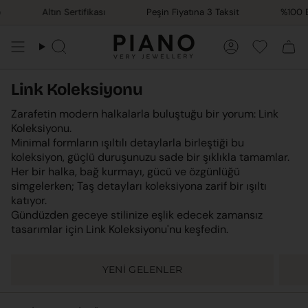
İçeriğe
Altın Sertifikası
Peşin Fiyatına 3 Taksit
%100 El
atla
Ara
Hesap
Favorile
Link Koleksiyonu
Zarafetin modern halkalarla buluştuğu bir yorum: Link
Koleksiyonu.
Minimal formların ışıltılı detaylarla birleştiği bu
koleksiyon, güçlü duruşunuzu sade bir şıklıkla tamamlar.
Her bir halka, bağ kurmayı, gücü ve özgünlüğü
simgelerken; Taş detayları koleksiyona zarif bir ışıltı
katıyor.
Gündüzden geceye stilinize eşlik edecek zamansız
tasarımlar için Link Koleksiyonu'nu keşfedin.
YENİ GELENLER
Sırala