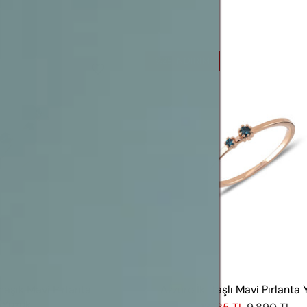
%25
INDIRIM
aşık Mavi Pırlanta
Azzuro İki Taşlı Mavi Pırlanta
Yüzük