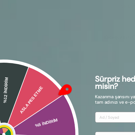
25.100
Kategorinin Ö
Sürpriz he
%12 İNDİRİM
misin?
Kazanma şansını y
ASLA PES ETME
tam adınızı ve e-pos
%5 İNDİRİM