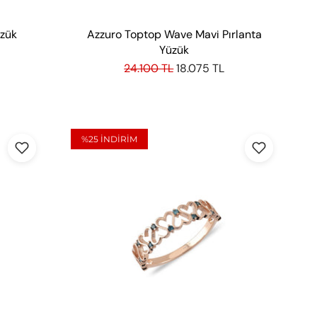
üzük
Azzuro Toptop Wave Mavi Pırlanta
Yüzük
24.100 TL
18.075 TL
%25
INDIRIM