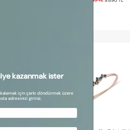
13.185 TL
9.890 TL
 TL
18.825 TL
ne Çıkanları
diye kazanmak ister
akalamak için çarkı döndürmek üzere
ta adresinizi giriniz.