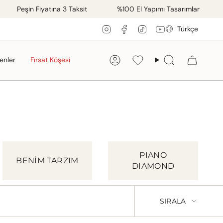
Peşin Fiyatına 3 Taksit
%100 El Yapımı Tasarımlar
Ücr
Dil
Instagram
Facebook
TikTok
YouTube
Türkçe
enler
Fırsat Köşesi
Hesap
Favorilerim
Ara
PIANO
BENİM TARZIM
DIAMOND
Sırala
SIRALA