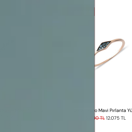
%25
INDIRIM
Queen Mavi Pırlanta
Azzuro Karo Mavi Pırlanta Y
Yüzük
16.100 TL
12.075 TL
 TL
10.875 TL