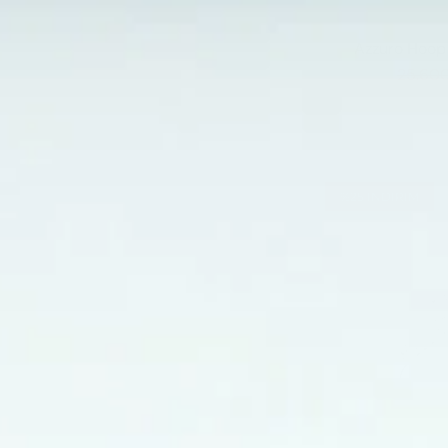
Azzuro Hoop 
25.600
%25
INDIRIM