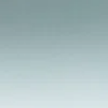
Azzuro Taç 
22.250
%25
INDIRIM