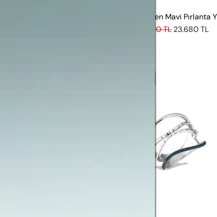
Mavi Pırlanta Yüzük
Azzuro Queen Mavi Pırlanta 
 TL
16.690 TL
31.570 TL
23.680 TL
%25
INDIRIM