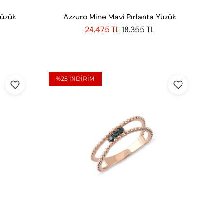
Yüzük
Azzuro Mine Mavi Pırlanta Yüzük
24.475 TL
18.355 TL
%25
INDIRIM