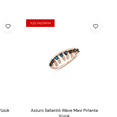
%25
INDIRIM
 Yüzük
Azzuro Sallantılı Wave Mavi Pırlanta
Yüzük