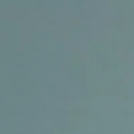
%25
INDIRIM
Azzuro Luna 
39.100