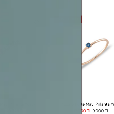
%25
INDIRIM
Mavi Pırlanta Yüzük
Azzuro Forte Mavi Pırlanta Y
 TL
29.325 TL
12.000 TL
9.000 TL