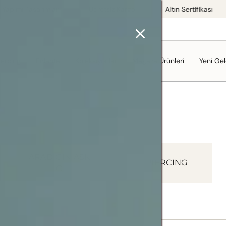
ı Tasarımlar
Ücretsiz Kargo
Altın Sertifikası
iercing
Pırlanta
Koleksiyonlar
Mağaza Ürünleri
Yeni Gel
ARADIĞIN AŞK
PIERCING
O