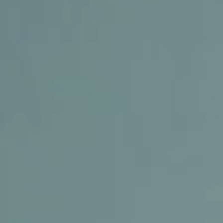
%25
INDIRIM
Azzuro Sarm