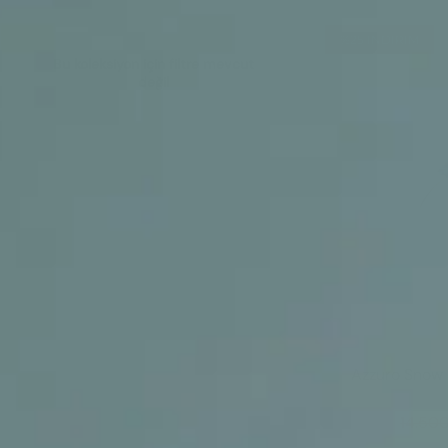
%25
INDIRIM
Bu koleksiyon için filtre mevcut
değil
Azzuro Snow 
14.500