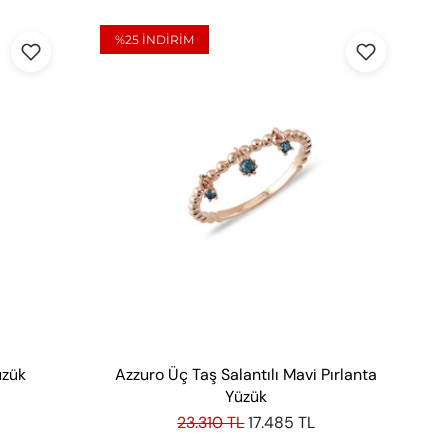
%25
INDIRIM
üzük
Azzuro Üç Taş Salantılı Mavi Pırlanta
Yüzük
23.310 TL
17.485 TL