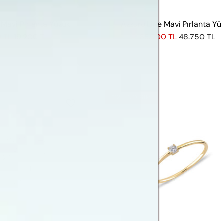
Mavi Pırlanta Yüzük
Azzuro Line Mavi Pırlanta Y
 TL
19.200 TL
65.000 TL
48.750 TL
%25
INDIRIM