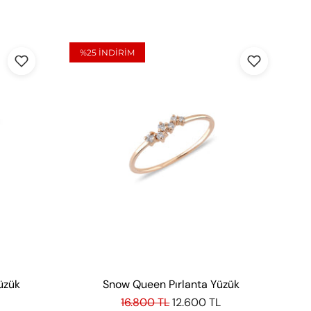
%25
INDIRIM
üzük
Snow Queen Pırlanta Yüzük
16.800 TL
12.600 TL