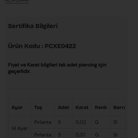
AÇIKLAMA
Sertifika Bilgileri
Ürün Kodu : PCXE0422
Fiyat ve Karat bilgileri tek adet piercing için
geçerlidir.
Ayar
Taş
Adet
Karat
Renk
Berraklık
Pırlanta
5
0,02
G
SI
14 Ayar
Pırlanta
5
0,37
G
SI