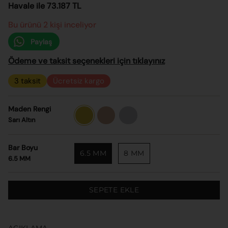
Havale ile 73.187 TL
Bu ürünü 2 kişi inceliyor
Paylaş
Ödeme ve taksit seçenekleri için tıklayınız
3 taksit
Ücretsiz kargo
Maden Rengi
Sarı
Rose
Beyaz
Altın
Altın
Altın
Sarı Altın
Bar Boyu
6.5 MM
8 MM
6.5 MM
SEPETE EKLE