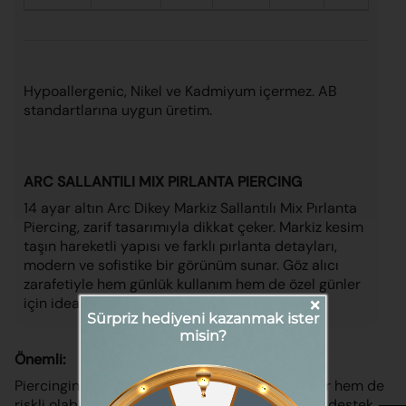
Hypoallergenic, Nikel ve Kadmiyum içermez. AB
standartlarına uygun üretim.
ARC SALLANTILI MIX PIRLANTA PIERCING
14 ayar altın Arc Dikey Markiz Sallantılı Mix Pırlanta
Piercing, zarif tasarımıyla dikkat çeker. Markiz kesim
taşın hareketli yapısı ve farklı pırlanta detayları,
modern ve sofistike bir görünüm sunar. Göz alıcı
zarafetiyle hem günlük kullanım hem de özel günler
×
için ideal bir seçimdir.
Sürpriz hediyeni kazanmak ister
misin?
Önemli:
Piercinginizi kendiniz takmaya çalışmak hem zor hem de
riskli olabilir. Hassasiyetiniz için profesyonel bir destek