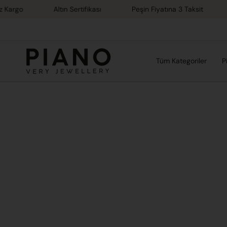
İçeriğe
o
Altın Sertifikası
Peşin Fiyatına 3 Taksit
%100
atla
Tüm Kategoriler
P