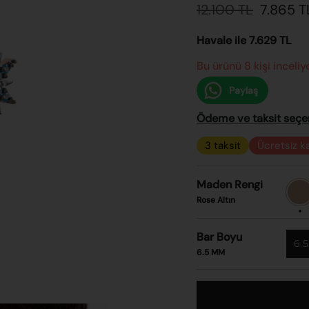
Normal
12.100 TL
7.865 T
fiyat
Havale ile 7.629 TL
Bu ürünü 8 kişi inceliy
Paylaş
Ödeme ve taksit seçene
3 taksit
Ücretsiz k
Maden Rengi
Rose
Altın
Rose Altın
Bar Boyu
6.
6.5 MM