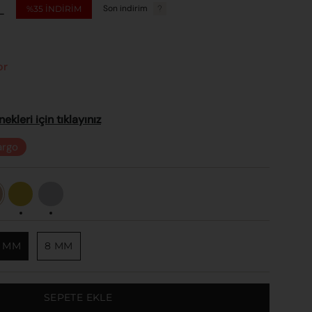
L
Son indirim
%35
INDIRIM
or
kleri için tıklayınız
argo
Sarı
Beyaz
Altın
Altın
5 MM
8 MM
SEPETE EKLE