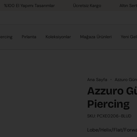
 El Yapımı Tasarımlar
Ücretsiz Kargo
Altın Sertifikası
iercing
Pırlanta
Koleksiyonlar
Mağaza Ürünleri
Yeni Gel
Ana Sayfa
Azzuro Güne
Azzuro Gü
Piercing
SKU: PCXE0206-BLUD
Lobe/Helix/Flat/Forw