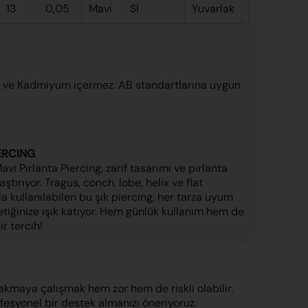
13
0,05
Mavi
SI
Yuvarlak
l ve Kadmiyum içermez. AB standartlarına uygun
ERCING
vi Pırlanta Piercing, zarif tasarımı ve pırlanta
tırıyor. Tragus, conch, lobe, helix ve flat
la kullanılabilen bu şık piercing, her tarza uyum
tiğinize ışık katıyor. Hem günlük kullanım hem de
ir tercih!
takmaya çalışmak hem zor hem de riskli olabilir.
ofesyonel bir destek almanızı öneriyoruz.