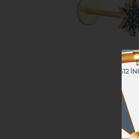
%12 İN
%10 İNDİRİM
%5 İNDİRİM