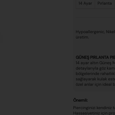
14 Ayar
Pırlanta
Hypoallergenic, Nike
üretim.
GÜNEŞ PIRLANTA PI
14 ayar altın Güneş Ma
detaylarıyla göz kamaş
bölgelerinde rahatlık
sağlayarak kulak este
özel anlar için ideal b
Önemli:
Piercinginizi kendiniz 
Hassasiyetiniz için pr