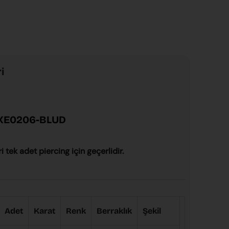
i
XE0206-
BLUD
ri tek adet piercing için geçerlidir.
Adet
Karat
Renk
Berraklık
Şekil