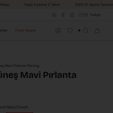
Peşin Fiyatına 3 Taksit
%100 El Yapımı Tasarımlar
Dil
Instagram
Facebook
TikTok
YouTube
Türkçe
enler
Fırsat Köşesi
Hesap
Favorilerim
Ara
ş Mavi Pırlanta Piercing
neş Mavi Pırlanta
ard Helix/Conch