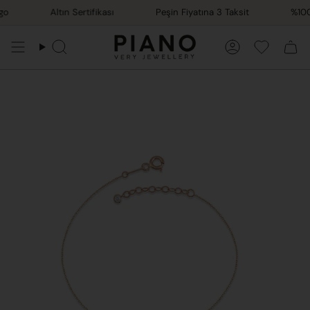
İçeriğe
o
Altın Sertifikası
Peşin Fiyatına 3 Taksit
%100 E
atla
Ara
Hesap
Favorile