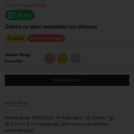
6 kişinin sepetinde
Paylaş
Ödeme ve taksit seçenekleri için tıklayınız
3 taksit
Ücretsiz kargo
Maden Rengi
Rose
Sarı
Beyaz
Altın
Altın
Altın
Rose Altın
SEPETE EKLE
AÇIKLAMA
Model Kodu: PXB0050, 14 Ayar altın, 5A Zirkon, 1 gr.
16,5 cm + 2 cm (uzatmalı) altın zinciriyle birlikte
satılmaktadır.