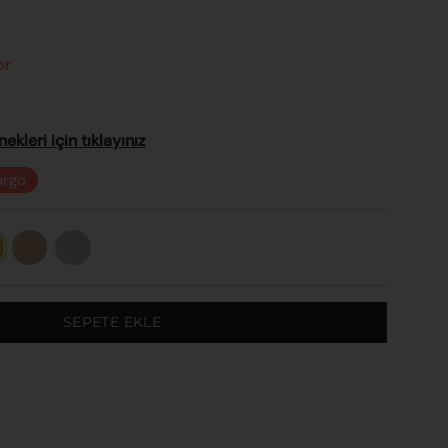
or
kleri için tıklayınız
argo
Rose
Beyaz
Altın
Altın
SEPETE EKLE