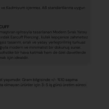
el ve Kadmiyum içermez. AB standartlarına uygun
RCUFF
amaştıran ışıltısıyla tasarlanan Modern Sıralı Yatay
ıkırdak Earcuff Piercing , kulak kepçenize zahmetsiz
eşsiz tasarım, sıralı ve yatay yerleştirilmiş turkuaz
lığıyla modern ve minimalist bir dokunuş sunar.
 sofistike bir hava katmak hem de özel davetlerde
mak için idealdir.
el yapımıdır. Gram bilgisinde +/- %10 sapma
ta olmayan ürünler için 3-5 iş günü üretim süreci