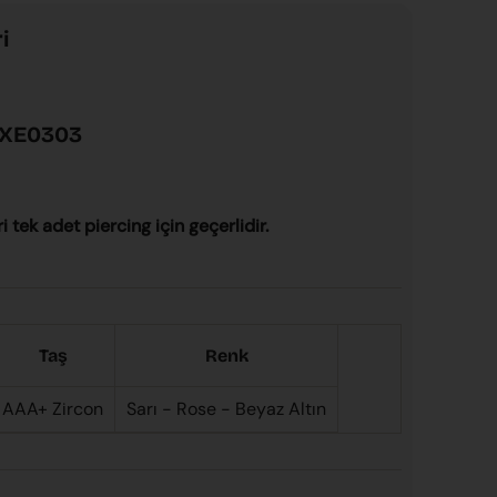
i
XE0303
ri tek adet piercing için geçerlidir.
Taş
Renk
AAA+ Zircon
Sarı - Rose - Beyaz Altın