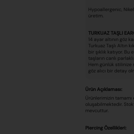
Hypoallergenic
, Nik
üretim.
TURKUAZ TAŞLI EA
14 ayar altının göz k
Turkuaz Taşlı Altın k
bir şıklık katıyor. Bu 
taşların canlı parlak
Hem günlük stilinize
göz alıcı bir detay ol
Ürün Açıklaması:
Ürünlerimizin tamamı 
oluşabilmektedir. Stok
mevcuttur.
Piercing Özellikleri: