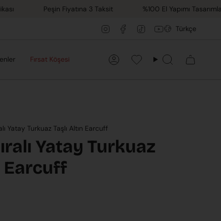
Peşin Fiyatına 3 Taksit
%100 El Yapımı Tasarımlar
Dil
Instagram
Facebook
TikTok
YouTube
Türkçe
enler
Fırsat Köşesi
Hesap
Favorilerim
Ara
lı Yatay Turkuaz Taşlı Altın Earcuff
ralı Yatay Turkuaz
n Earcuff