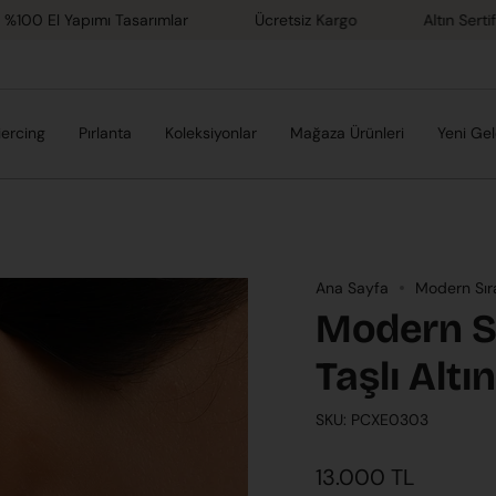
El Yapımı Tasarımlar
Ücretsiz Kargo
Altın Sertifikası
iercing
Pırlanta
Koleksiyonlar
Mağaza Ürünleri
Yeni Gel
Ana Sayfa
Modern Sıra
Modern Sı
Taşlı Altı
SKU: PCXE0303
13.000 TL