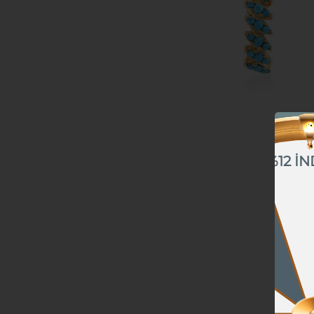
%12 İN
%10 İNDİRİM
%5 İNDİRİM