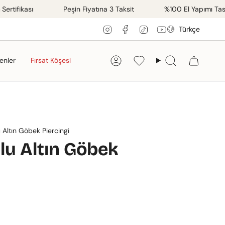
ikası
Peşin Fiyatına 3 Taksit
%100 El Yapımı Tasarımla
Dil
Instagram
Facebook
TikTok
YouTube
Türkçe
enler
Fırsat Köşesi
Hesap
Favorilerim
Ara
 Altın Göbek Piercingi
lu Altın Göbek