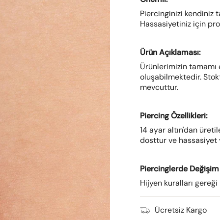
Piercinginizi kendiniz 
Hassasiyetiniz için pr
Ürün Açıklaması:
Ürünlerimizin tamamı 
oluşabilmektedir. Stok
mevcuttur.
Piercing Özellikleri:
14 ayar altın'dan üreti
dosttur ve hassasiyet y
Piercinglerde Değişim 
Hijyen kuralları gereğ
Ücretsiz Kargo