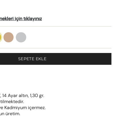
kleri için tıklayınız
Rose
Beyaz
Altın
Altın
SEPETE EKLE
4 Ayar altın, 1,30 gr.
tilmektedir.
l ve Kadmiyum içermez.
un üretim.