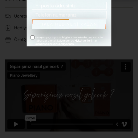
SÜRECI MEVCUTTUR.
122.100 TL
Ücretsiz Kargo
TIKLA HEDİYENİ KAZAN!
Hediye Notu
Kampanya, duyuru, bilgilendirmelerden e-posta ile
Özel Şık Paket
haberdar olmak istiyorum ve
kişisel verilerimin
korunmasını kabul ediyorum.