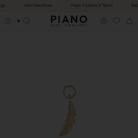
İçeriğe
go
Altın Sertifikası
Peşin Fiyatına 3 Taksit
%100 
atla
Ara
Hesap
Favorile