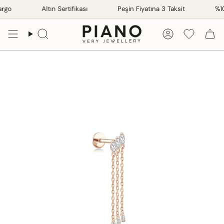
İçeriğe
rgo
Altın Sertifikası
Peşin Fiyatına 3 Taksit
%100
atla
Ara
Hesap
Favorile