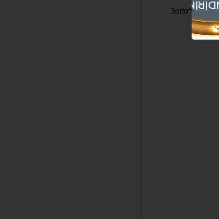
%12 İN
Золотая серь
1