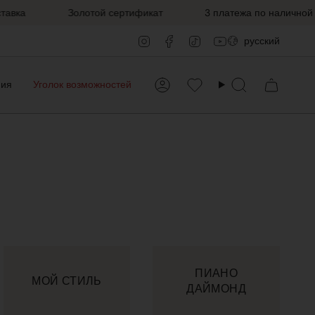
ка
Золотой сертификат
3 платежа по наличной це
Язык
Instagram
Facebook
TikTok
YouTube
русский
ния
Уголок возможностей
Аккаунт
Favorilerim
Поиск
ПИАНО
МОЙ СТИЛЬ
ДАЙМОНД