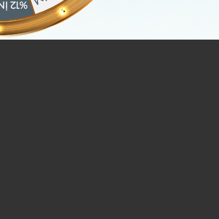
DİRİM
га с надписью Fame
Design
2.462 TL