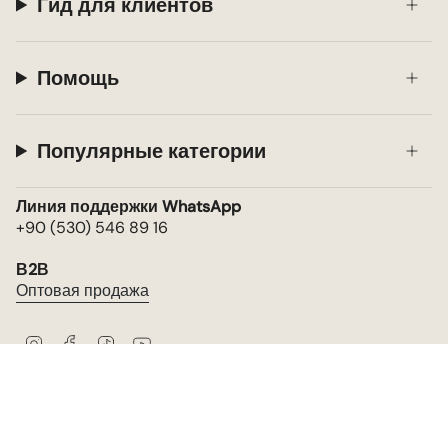
Гид для клиентов
Помощь
Популярные категории
Линия поддержки WhatsApp
+90 (530) 546 89 16
В2В
Оптовая продажа
I
F
T
Y
n
a
i
o
s
c
k
u
t
e
T
T
Язык
a
b
o
u
русский
g
o
k
b