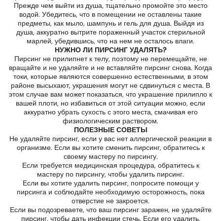
Прежде чем выйти из душа, тщательно промойте это место
водой. Убедитесь, что в помещении не оставлены такие
предметы, как мыло, шампунь и гель для душа. Выйдя из
душа, аккуратно вытрите пораженный участок стерильной
марлей, убедившись, что на нем не осталось влаги.
НУЖНО ЛИ ПИРСИНГ УДАЛЯТЬ?
Пирсинг не прилипнет к телу, поэтому не перемещайте, не
вращайте и не удаляйте и не вставляйте пирсинг снова. Когда
токи, которые являются совершенно естественными, в этом
районе высыхают, украшения могут не сдвинуться с места. В
этом случае вам может показаться, что украшение прилипло к
вашей плоти, но избавиться от этой ситуации можно, если
аккуратно убрать сухость с этого места, смачивая его
физиологическим раствором.
ПОЛЕЗНЫЕ СОВЕТЫ
Не удаляйте пирсинг, если у вас нет аллергической реакции в
организме. Если вы хотите сменить пирсинг, обратитесь к
своему мастеру по пирсингу.
Если требуется медицинская процедура, обратитесь к
мастеру по пирсингу, чтобы удалить пирсинг.
Если вы хотите удалить пирсинг, попросите помощи у
пирсинга и соблюдайте необходимую осторожность, пока
отверстие не закроется.
Если вы подозреваете, что ваш пирсинг заражен, не удаляйте
пирсинг, чтобы дать инфекции стечь. Если его удалить,