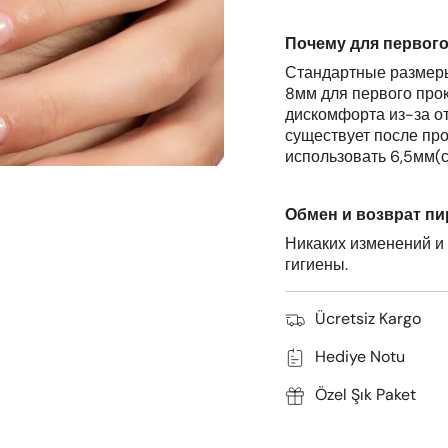
Почему для первог
Стандартные размеры
8мм для первого прок
дискомфорта из-за от
существует после пр
использовать 6,5мм(
Обмен и возврат пи
Никаких изменений и 
гигиены.
Ücretsiz Kargo
Hediye Notu
Özel Şık Paket