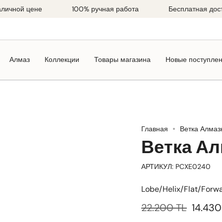
ной цене
100% ручная работа
Бесплатная доставка
Алмаз
Коллекции
Товары магазина
Новые поступле
Главная
Ветка Алмаз
Ветка А
АРТИКУЛ: PCXE0240
Lobe/Helix/Flat/Forw
Обычная
22.200 TL
14.430
цена