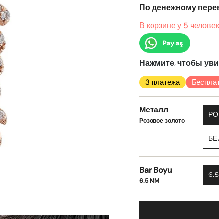
По денежному перев
В корзине у 5 человек
Paylaş
Нажмите, чтобы уви
3 платежа
Бесплат
Металл
РО
Розовое золото
БЕ
Bar Boyu
6.
6.5 MM