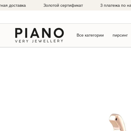
Перейти
доставка
Золотой сертификат
3 платежа по налич
к
содержанию
Все категории
пирсинг