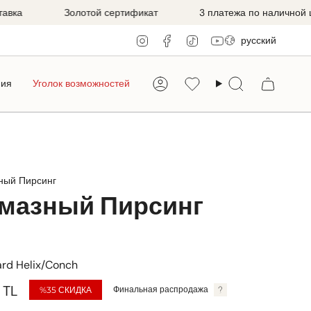
Золотой сертификат
3 платежа по наличной цене
Язык
Instagram
Facebook
TikTok
YouTube
русский
ния
Уголок возможностей
Аккаунт
Favorilerim
Поиск
ный Пирсинг
лмазный Пирсинг
ard Helix/Conch
 TL
Финальная распродажа
%35
СКИДКА