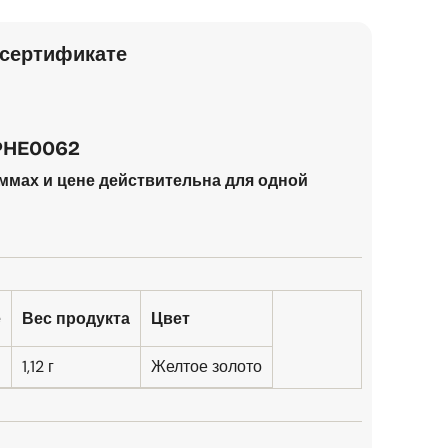
сертификате
 PHE0062
ммах и цене действительна для одной
е
Вес продукта
Цвет
1,12 г
Желтое золото