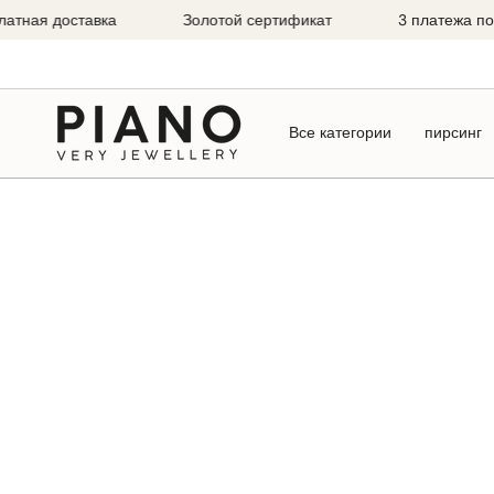
Перейти
я доставка
Золотой сертификат
3 платежа по нали
к
содержанию
Все категории
пирсинг