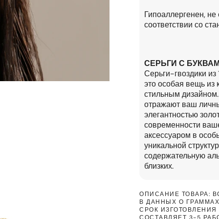
Гипоаллергенен, не 
соответствии со ст
СЕРЬГИ С БУКВАМ
Серьги-гвоздики из
это особая вещь из 
стильным дизайном.
отражают ваш личны
элегантностью золот
современности ваше
аксессуаром в особ
уникальной структу
содержательную альт
близких.
ОПИСАНИЕ ТОВАРА: 
В ДАННЫХ О ГРАММАХ
СРОК ИЗГОТОВЛЕНИЯ 
СОСТАВЛЯЕТ 3-5 РАБ