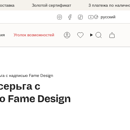
ка
Золотой сертификат
3 платежа по наличной це
Язык
Instagram
Facebook
TikTok
YouTube
русский
ния
Уголок возможностей
Аккаунт
Favorilerim
Поиск
ьга с надписью Fame Design
серьга с
 Fame Design